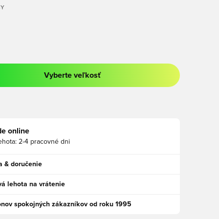
BY
Vyberte veľkosť
a prihlásenie alebo registráciu ako člen
e online
ehota:
2-4 pracovné dni
a & doručenie
á lehota na vrátenie
ónov spokojných zákazníkov od roku 1995