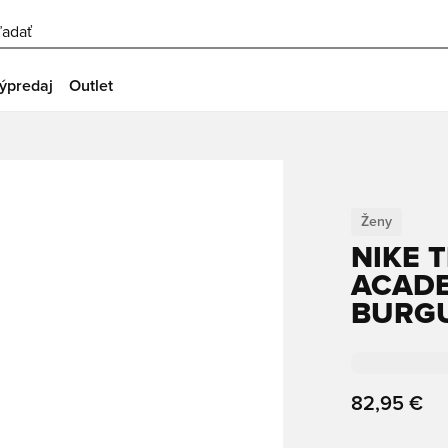
ľadať
ýpredaj
Outlet
Ženy
NIKE 
ACADEM
BURGU
82,95 €