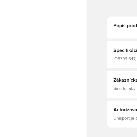
Popis prod
Špecifikác
IO8793-647, 
Ženy, Teplák
Zákazníck
Sme tu, aby
Autorizova
Unisport je