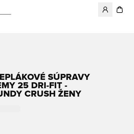
Otvorí modál na p
TEPLÁKOVÉ SÚPRAVY
Y 25 DRI-FIT -
NDY CRUSH ŽENY