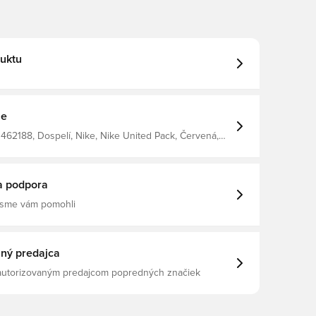
uktu
ie
462188, Dospelí, Nike, Nike United Pack, Červená,
ové súpravy, Dlhé, Dlhé rukávy
a podpora
 sme vám pomohli
ný predajca
 autorizovaným predajcom popredných značiek