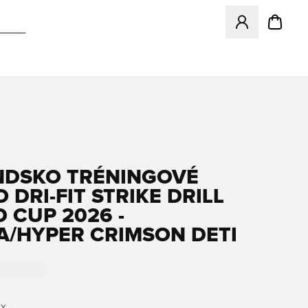
Otvorí modál na p
DSKO TRÉNINGOVÉ
 DRI-FIT STRIKE DRILL
 CUP 2026 -
A/HYPER CRIMSON DETI