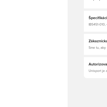
Špecifikác
IB5451-010, 
Elastane, Dl
Majstrovstvá
Zákazníck
Sme tu, aby
Autorizova
Unisport je