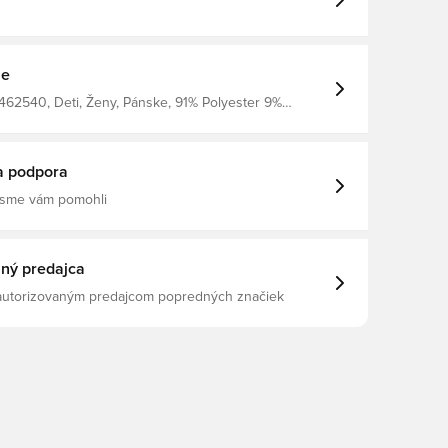
ie
462540, Deti, Ženy, Pánske, 91% Polyester 9%
hé rukávy, Tréningové dresy, Nike, Nike Strike,
 sveta, Čierna
a podpora
 sme vám pomohli
ný predajca
 autorizovaným predajcom popredných značiek