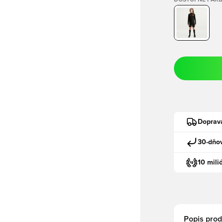
DOSTUPNÉ FAR
Doprav
30-dňov
10 mili
Popis prod