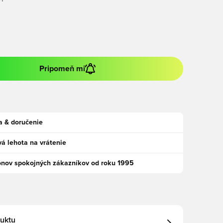
BY
Pripomeň mi
a & doručenie
á lehota na vrátenie
ónov spokojných zákazníkov od roku 1995
uktu