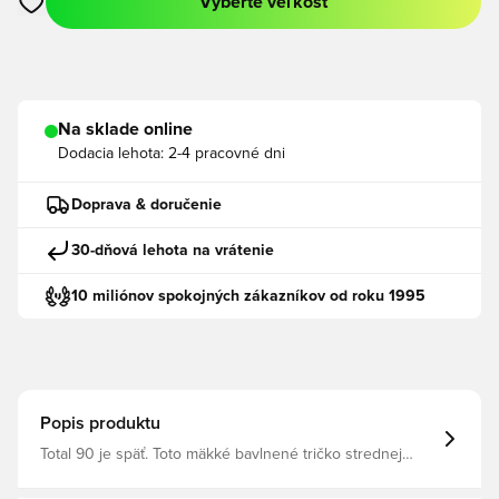
Vyberte veľkosť
Otvorí modál na prihlásenie alebo registráciu ako člen
Na sklade online
Dodacia lehota:
2-4 pracovné dni
Doprava & doručenie
30-dňová lehota na vrátenie
10 miliónov spokojných zákazníkov od roku 1995
Popis produktu
Total 90 je späť. Toto mäkké bavlnené tričko strednej
váhy s priestranným strihom vyžaruje energiu ikonických
súprav Nike zo začiatku roku 2000 100% bavlna