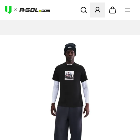
Otvorí modál na prihlásenie 