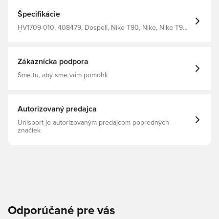
Špecifikácie
HV1709-010, 408479, Dospelí, Nike T90, Nike, Nike T90,
Čierna, Pánske, Tričká, Krátke rukávy
Zákaznícka podpora
Sme tu, aby sme vám pomohli
Autorizovaný predajca
Unisport je autorizovaným predajcom popredných
značiek
Odporúčané pre vás