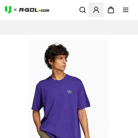
Otvorí modál na prihlásenie 