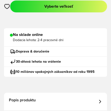
Vyberte veľkosť
Otvorí modál na prihlásenie alebo registráciu ako člen
Na sklade online
Dodacia lehota:
2-4 pracovné dni
Doprava & doručenie
30-dňová lehota na vrátenie
10 miliónov spokojných zákazníkov od roku 1995
Popis produktu