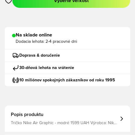
Vyberte veľkosť
Otvorí modál na prihlásenie alebo registráciu ako člen
Na sklade online
Dodacia lehota:
2-4 pracovné dni
Doprava & doručenie
30-dňová lehota na vrátenie
10 miliónov spokojných zákazníkov od roku 1995
Popis produktu
Tričko Nike Air Graphic - modré 1599 UAH Výrobca: Nike
filter_colors: modrá