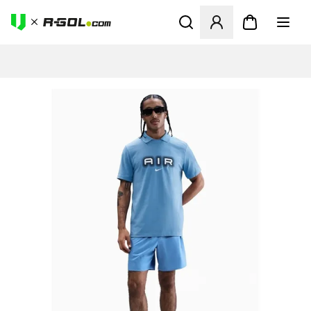
Otvorí modál na prihlásenie 